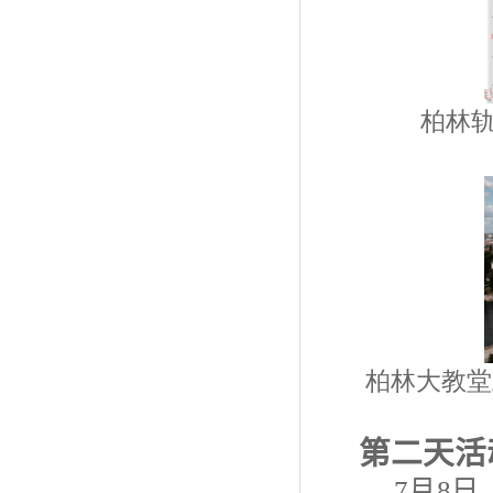
柏
柏林大
第二天活
7
月
8
日